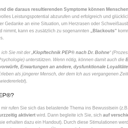
 die daraus resultierenden Symptome können Menschen s
lles Leistungspotential abzurufen und erfolgreich und glücklic
e der Gedanke an eine Situation, um Herzrasen oder Schweißa
d nimmt, kann es zusätzlich zu sogenannten
„Blackouts“
komm
s.
ich Sie mit der „
Klopftechnik PEP® nach Dr. Bohne
“ (Prozes
sychologie) unterstützen. Wenn nötig, können damit auch die
B
orwürfe, Erwartungen an andere, dysfunktionale Loyalität
Erleben als jüngerer Mensch, der dem Ich aus vergangenen Zei
wiedererlebt
).
PEP®?
 mir rufen Sie sich das belastende Thema ins Bewusstsein (z.B
rzzeitig aktiviert
wird. Dann begleite ich Sie, sich
auf verschi
sie erhalten dazu ein Handout). Durch diese Stimulationen wer