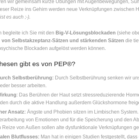
ühren wir gemeinsam kurze Übungen mit Augenbewegungen, Su
eser Reize ins Gehirn werden neue Verknüpfungen zwischen H
ist es auch ;-).
 begleite ich Sie mit den
Big-V-Lösungsblockaden
(siehe obe
von Selbstakzeptanz-Sätzen und stärkenden Sätzen
die ti
psychische Blockaden aufgelöst werden können.
hesen gibt es von PEP®?
urch Selbstberührung:
Durch Selbstberührung senken wir uns
eder besser arbeiten.
irkung
: Das Berühren der Haut setzt stressreduzierende Hor
werden durch die aktive Handlung außerdem Glückshormone freige
her Ansatz:
Ängste und Phobien sitzen im Limbischen System. D
 Verarbeitung von Emotionen und für die Speicherung und den A
h Reize von Außen sollen alte dysfunktionale Verknüpfungen ge
alen Blutflusses:
Man hat in einigen Studien festgestellt, dass