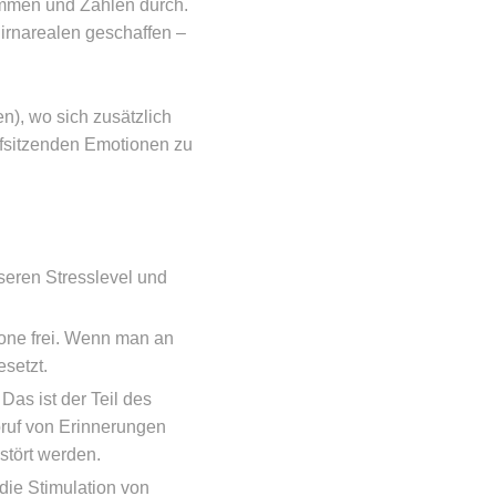
mmen und Zählen durch.
irnarealen geschaffen –
n), wo sich zusätzlich
efsitzenden Emotionen zu
eren Stresslevel und
mone frei. Wenn man an
setzt.
as ist der Teil des
bruf von Erinnerungen
stört werden.
 die Stimulation von