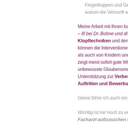
Fingerkuppen und Ges
warum die Vernunft w
Meine Arbeit mit Ihnen b
– III bei Dr. Bohne und d
Klopftechniken
und de
können die Intervention
als auch von Kindern un
zeigt meist sofort gute W
unbewusste Glaubensmu
Unterstützung zur
Verbe
Auftritten
und Bewerb
Gerne führe ich auch ei
Wichtig ist mir noch zu
Facharzt aufzusuchen
i