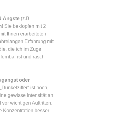
nd Ängste
(z.B.
n
! Sie beklopfen mit 2
it Ihnen erarbeiteten
jahrelangen Erfahrung mit
die, die ich im Zuge
lernbar ist und rasch
lugangst oder
Dunkelziffer“ ist hoch,
e gewisse Intensität an
vor wichtigen Auftritten,
ie Konzentration besser