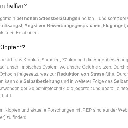
en helfen?
llgemein
bei hohen Stressbelastungen
helfen – und somit bei
trittsangst, Angst vor Bewerbungsgesprächen, Flugangst,
nktialen Emotionen.
Klopfen“?
ken sich das Klopfen, Summen, Zählen und die Augenbewegun
 auf unser limbisches System, wo unsere Gefühle sitzen. Durch
xitocin freigesetzt, was zur
Reduktion von Stress
führt. Durch
en kann die
Selbstbeziehung
und in weiterer Folge das
Selbst
wenden der Selbsthilfetechnik, die jederzeit und überall einset
rhöht.
m Klopfen und aktuelle Forschungen mit PEP sind auf der Web
r) zu finden: