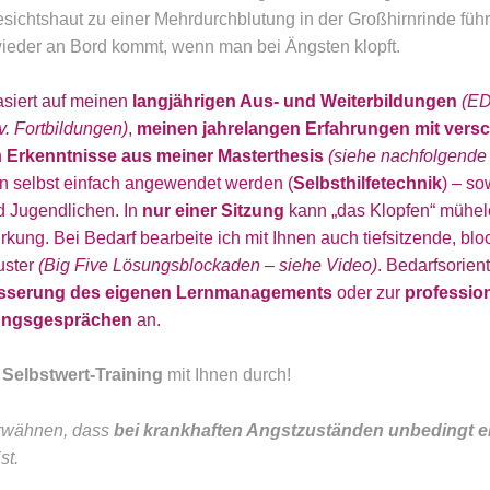
ichtshaut zu einer Mehrdurchblutung in der Großhirnrinde führt
ieder an Bord kommt, wenn man bei Ängsten klopft.
asiert auf meinen
langjährigen Aus- und Weiterbildungen
(ED
iv. Fortbildungen)
,
meinen jahrelangen Erfahrungen mit vers
n
Erkenntnisse aus meiner Masterthesis
(siehe nachfolgende 
en selbst einfach angewendet werden (
Selbsthilfetechnik
) – s
d Jugendlichen. In
nur einer Sitzung
kann „das Klopfen“ mühel
irkung. Bei Bedarf bearbeite ich mit Ihnen auch tiefsitzende, bl
ster
(Big Five Lösungsblockaden – siehe Video)
. Bedarfsorient
sserung des eigenen Lernmanagements
oder zur
professio
ungsgesprächen
an.
n
Selbstwert-Training
mit Ihnen durch!
 erwähnen, dass
bei krankhaften Angstzuständen unbedingt e
st.