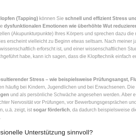
lopfen (Tapping)
können Sie
schnell und effizient Stress u
re
dysfunktionalen Emotionen wie überhöhte Wut reduziere
llen (Akupunkturpunkte) Ihres Körpers und sprechen dazu die m
es erscheint vielleicht zu Beginn etwas seltsam. Nach meiner 
wissenschaftlich erforscht ist, und einer wissenschaftlichen Stu
hgeführt habe, kann ich sagen, dass die Klopftechnik einfach er
sultierender Stress – wie beispielsweise Prüfungsangst, F
en häufig bei Kindern, Jugendlichen und bei Erwachsenen. Die „
egen
und als persönliche Schwäche angesehen werden. Aber ein
eichter Nervosität vor Prüfungen, vor Bewerbungsgesprächen und 
, u.ä. zeigt, ist
sogar förderlich
, da dadurch beispielsweise d
.
sionelle Unterstützung sinnvoll?