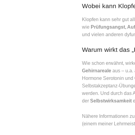
Wobei kann Klopf
Klopfen kann sehr gut a
wie
Prüfungsangst, Auf
und vielen anderen dyfu
Warum wirkt das „
Wie schon erwähnt, wir
Gehirnareale
aus – u.a.
Hormone Serotonin und O
Selbstakzeptanz-Übung
werden. Und durch das An
der
Selbstwirksamkeit
e
Nähere Informationen zu
(einem meiner Lehrmeiste