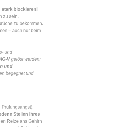
tark blockieren!
h zu sein.
usbrüche zu bekommen.
en – auch nur beim
s- und
IG-V
gelöst werden:
en und
ten begegnet und
. Prüfungsangst),
edene Stellen Ihres
den Reize ans Gehirn